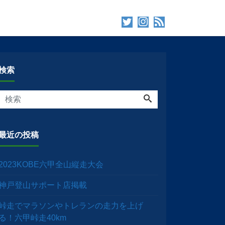
検索
最近の投稿
2023KOBE六甲全山縦走大会
神戸登山サポート店掲載
峠走でマラソンやトレランの走力を上げ
る！六甲峠走40km